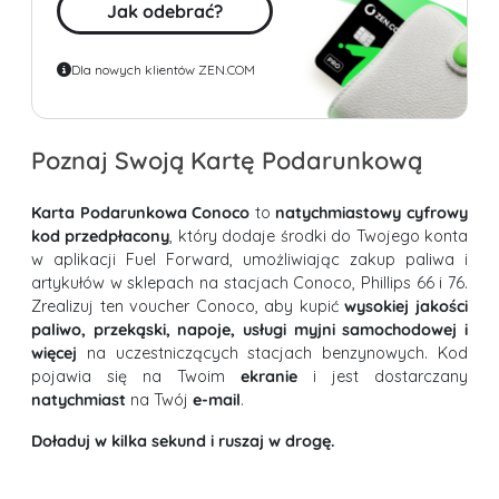
Jak odebrać?
Dla nowych klientów ZEN.COM
Poznaj Swoją Kartę Podarunkową
Karta Podarunkowa Conoco
to
natychmiastowy cyfrowy
kod przedpłacony
, który dodaje środki do Twojego konta
w aplikacji Fuel Forward, umożliwiając zakup paliwa i
artykułów w sklepach na stacjach Conoco, Phillips 66 i 76.
Zrealizuj ten voucher Conoco, aby kupić
wysokiej jakości
paliwo, przekąski, napoje, usługi myjni samochodowej i
więcej
na uczestniczących stacjach benzynowych. Kod
pojawia się na Twoim
ekranie
i jest dostarczany
natychmiast
na Twój
e-mail
.
Doładuj w kilka sekund i ruszaj w drogę.