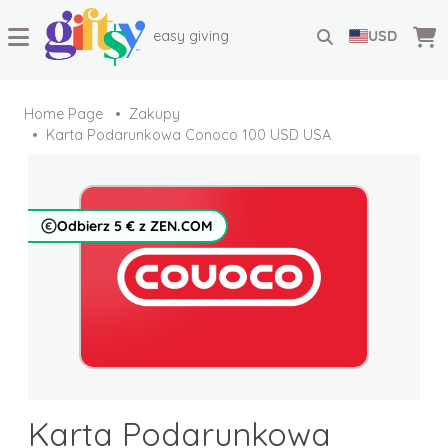
easy giving
USD
Home Page
Zakupy
Karta Podarunkowa Conoco 100 USD USA
Odbierz 5 € z ZEN.COM
Karta Podarunkowa