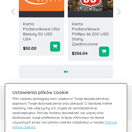
Karta
Karta
Karta
owa
Podarunkowa Ulta
Podarunkowa
Podar
r 25
Beauty 50 USD
Phillips 66 200 USD
Home D
USA
Stany
USD U
Zjednoczone
$50.00
$200.0
$206.04
Ustawienia plików cookie
Potrzebujesz pomocy?
Centrum pomocy
Pliki cookies pomagają nam zapewnić Twoje bezpieczeństwo,
poprawić Twoje doświadczenia oraz pokazać Ci bardziej trafne
Sprawdź nasze FAQ
Jesteśmy tu dla Ciebie
reklamy. Nie włączymy ich, chyba że samodzielnie je
zaakceptujesz. Poniżej możesz dowiedzieć się więcej oraz
dostosować swoje preferencje. Więcej informacji na temat
używanych przez nas plików cookies znajdziesz w naszej
Polityce
plików cookies.
Odkryj Giftsy