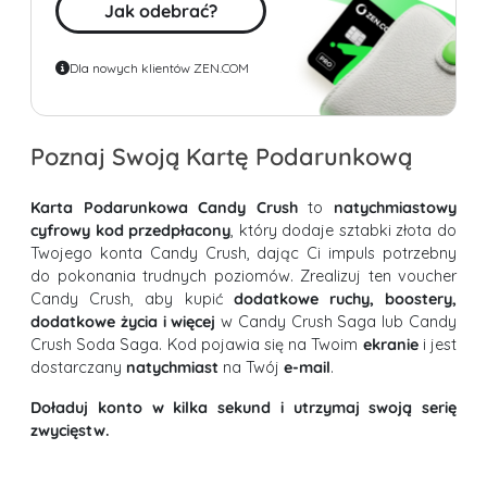
Jak odebrać?
Dla nowych klientów ZEN.COM
Poznaj Swoją Kartę Podarunkową
Karta Podarunkowa Candy Crush
to
natychmiastowy
cyfrowy kod przedpłacony
, który dodaje sztabki złota do
Twojego konta Candy Crush, dając Ci impuls potrzebny
do pokonania trudnych poziomów. Zrealizuj ten voucher
Candy Crush, aby kupić
dodatkowe ruchy, boostery,
dodatkowe życia i więcej
w Candy Crush Saga lub Candy
Crush Soda Saga. Kod pojawia się na Twoim
ekranie
i jest
dostarczany
natychmiast
na Twój
e-mail
.
Doładuj konto w kilka sekund i utrzymaj swoją serię
zwycięstw.