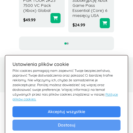
FC 26
PGA TOUR 2K23
Subskrypcję Xbox
Karta R
tów
7500 VC Pack
Game Pass
25 USD
l
(Xbox) Global
Essential (Core) 6
miesięcy USA
$25.00
$49.99
$24.99
Ustawienia plików cookie
Potrzebujesz pomocy?
Centrum pomocy
Pliki cookies pomagają nam zapewnić Twoje bezpieczeństwo,
poprawić Twoje doświadczenia oraz pokazać Ci bardziej trafne
Sprawdź nasze FAQ
Jesteśmy tu dla Ciebie
reklamy. Nie włączymy ich, chyba że samodzielnie je
zaakceptujesz. Poniżej możesz dowiedzieć się więcej oraz
dostosować swoje preferencje. Więcej informacji na temat
używanych przez nas plików cookies znajdziesz w naszej
Polityce
plików cookies.
Odkryj Giftsy
Akceptuj wszystkie
Promocje
Cashback
Dostosuj
Blog