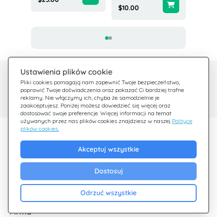
$10.00
$200.0
Ustawienia plików cookie
Potrzebujesz pomocy?
Centrum pomocy
Pliki cookies pomagają nam zapewnić Twoje bezpieczeństwo,
poprawić Twoje doświadczenia oraz pokazać Ci bardziej trafne
Sprawdź nasze FAQ
Jesteśmy tu dla Ciebie
reklamy. Nie włączymy ich, chyba że samodzielnie je
zaakceptujesz. Poniżej możesz dowiedzieć się więcej oraz
dostosować swoje preferencje. Więcej informacji na temat
używanych przez nas plików cookies znajdziesz w naszej
Polityce
plików cookies.
Odkryj Giftsy
Akceptuj wszystkie
Promocje
Cashback
Dostosuj
Blog
Odrzuć wszystkie
Firma