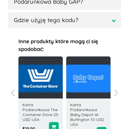
Podarunkowa Baby GAP?
Gdzie użyję tego kodu?
Inne produkty które mogą ci się
spodobać:
Karta
Karta
Karta
owa
Podarunkowa The
Podarunkowa
Podar
 100
Container Store 25
Baby Depot at
Uber &
USD USA
Burlington 10 USD
200 US
USA
Zjedno
$25.00