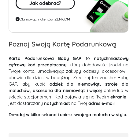
Jak odebrać?
Dla nowych klientów ZEN.COM
Poznaj Swoją Kartę Podarunkową
Karta Podarunkowa Baby GAP
to
natychmiastowy
cyfrowy kod przedpłacony
, który doładowuje środki na
Twoje konto, umożliwiając zakupy odzieży, akcesoriów i
obuwia dla dzieci w babyGap. Zrealizuj ten voucher Baby
GAP, aby kupić
odzież dla niemowląt, stroje dla
maluchów, akcesoria dla niemowląt i więcej
online lub w
sklepie stacjonarnym. Kod pojawia się na Twoim
ekranie
i
jest dostarczany
natychmiast
na Twój
adres e-mail
.
Doładuj w kilka sekund i ubierz swojego malucha w stylu.