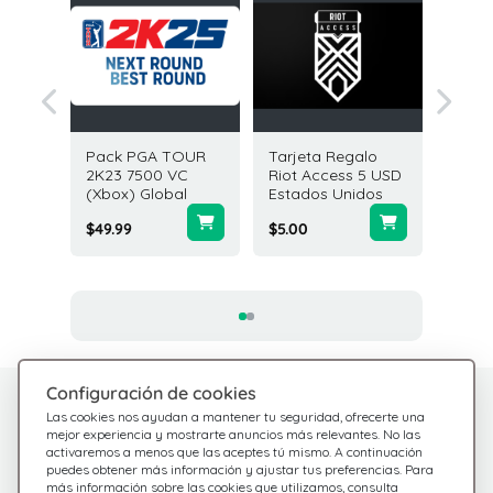
galo
Pack PGA TOUR
Tarjeta Regalo
Tarjeta
ma Koin
2K23 7500 VC
Riot Access 5 USD
Yalla L
ados
(Xbox) Global
Estados Unidos
USD Gl
$49.99
$5.00
$2.00
Configuración de cookies
¿Tienes dudas?
Centro de Ayuda
Las cookies nos ayudan a mantener tu seguridad, ofrecerte una
Estamos aquí para
Consulta nuestras
mejor experiencia y mostrarte anuncios más relevantes. No las
activaremos a menos que las aceptes tú mismo. A continuación
preguntas frecuentes
ayudarte
puedes obtener más información y ajustar tus preferencias. Para
más información sobre las cookies que utilizamos, consulta