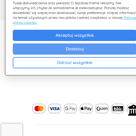
Twoje doświadczenia oraz pokazać Ci bardziej trafne reklamy. Nie
Jesteśmy tu dla Ciebie
włączymy ich, chyba że samodzielnie je zaakceptujesz. Poniżej możesz
dowiedzieć się więcej oraz dostosować swoje preferencje. Więcej informacji
na temat używanych przez nas plików cookies znajdziesz w naszej
Polityc
plików cookies.
Odkryj Giftsy
Firma
Akceptuj wszystkie
Promocje
Zasady i warunki
Dostosuj
Cashback
Polityka Prywatnoś
Blog
Cookies
Odrzuć wszystkie