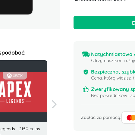
D
 spodobać:
Natychmiastowa d
Otrzymasz kod i użyj
Bezpieczna, szybk
Cena, którą widzisz,
Zweryfikowany s
Bez pośredników i 
Zapłać za pomocą:
egends - 2150 coins
Karta Podarunkowa Nexon
Karta 
)
Karma Koin 50 USD USA
USA