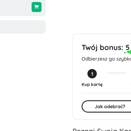
$50.00
$35.00
Twój bonus:
5
Odbierzesz go szybko
1
Kup kartę
Jak odebrać?