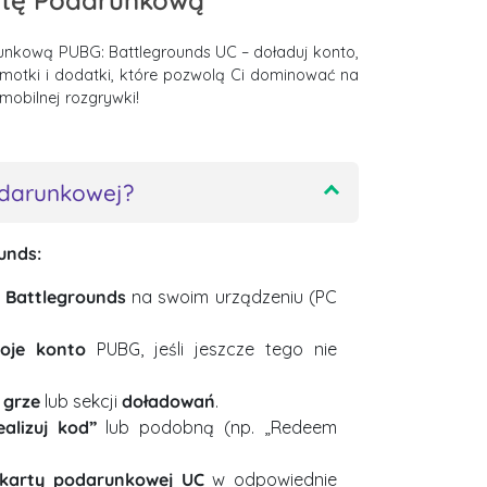
rtę Podarunkową
runkową PUBG: Battlegrounds UC – doładuj konto,
motki i dodatki, które pozwolą Ci dominować na
 mobilnej rozgrywki!
odarunkowej?
unds:
 Battlegrounds
na swoim urządzeniu (PC
woje konto
PUBG, jeśli jeszcze tego nie
 grze
lub sekcji
doładowań
.
ealizuj kod”
lub podobną (np. „Redeem
 karty podarunkowej UC
w odpowiednie