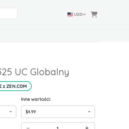
USD
325 UC Globalny
 € z ZEN.COM
Inne wartości:
$4.99