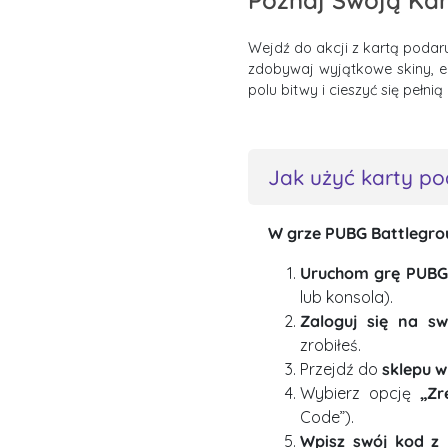
Poznaj Swoją Ka
Wejdź do akcji z kartą poda
zdobywaj wyjątkowe skiny, e
polu bitwy i cieszyć się pełnią
Jak użyć karty p
W grze PUBG Battlegro
Uruchom grę PUBG
lub konsola).
Zaloguj się na s
zrobiłeś.
Przejdź do
sklepu w
Wybierz opcję
„Zr
Code”).
Wpisz swój kod z