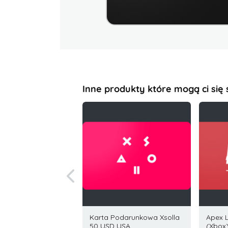
Inne produkty które mogą ci się
 Riot Access 35 USD
Karta Podarunkowa Xsolla
Apex L
50 USD USA
(Xbox