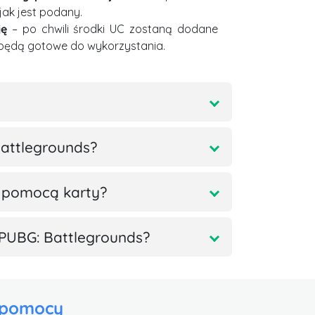
 jak jest podany.
ję
– po chwili środki UC zostaną dodane
 będą gotowe do wykorzystania.
Battlegrounds?
 pomocą karty?
PUBG: Battlegrounds?
 pomocy