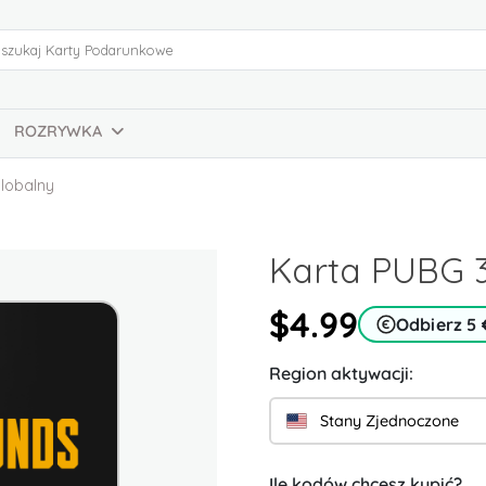
ROZRYWKA
lobalny
Karta PUBG 
$4.99
Odbierz 5
Region aktywacji:
Stany Zjednoczone
Ile kodów chcesz kupić?