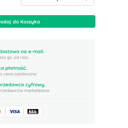
odaj do Koszyka
ostawa na e-mail.
esz go od razu
a płatność.
 to cena ostateczna
przedawca cyfrowy.
sprzedawców marketplace
Riot Access 35 USD
Karta Podarunkowa Xsolla
Apex Le
50 USD USA
(Xbox)