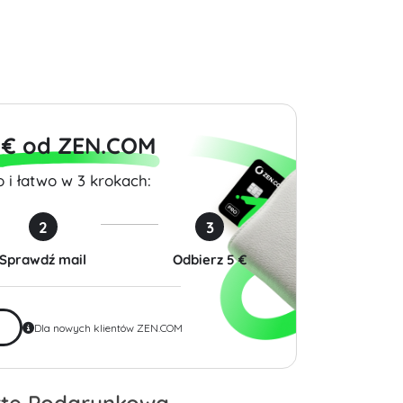
$50.00
$17.99
 € od ZEN.COM
 i łatwo w 3 krokach:
2
3
Sprawdź mail
Odbierz 5 €
Dla nowych klientów ZEN.COM