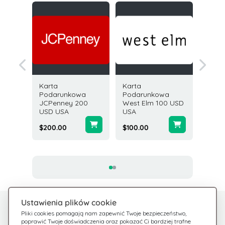
Karta
Karta
Karta
owa
Podarunkowa
Podarunkowa
Podar
r Eats
JCPenney 200
West Elm 100 USD
Cost Pl
any
USD USA
USA
Market
ne
USA
$200.00
$100.00
$200.0
Ustawienia plików cookie
Potrzebujesz pomocy?
Centrum pomocy
Pliki cookies pomagają nam zapewnić Twoje bezpieczeństwo,
poprawić Twoje doświadczenia oraz pokazać Ci bardziej trafne