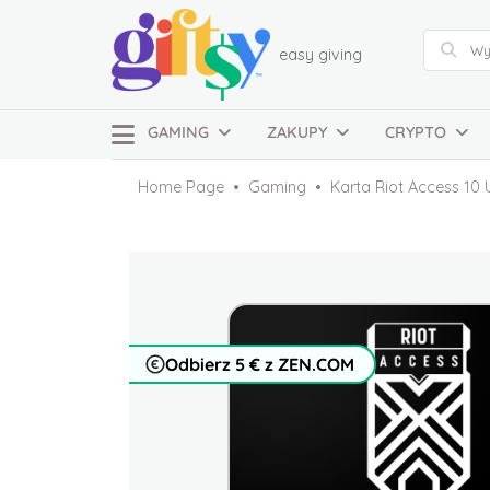
easy giving
GAMING
ZAKUPY
CRYPTO
Home Page
Gaming
Karta Riot Access 10
Odbierz 5 € z ZEN.COM