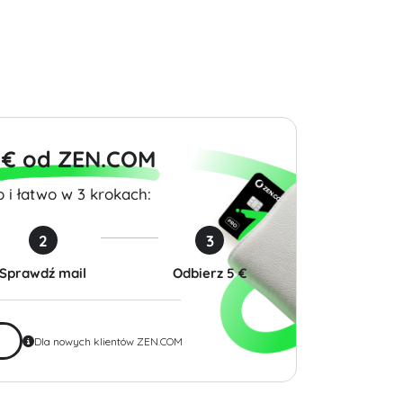
$99.99
$19.99
 € od ZEN.COM
 i łatwo w 3 krokach:
2
3
Sprawdź mail
Odbierz 5 €
Dla nowych klientów ZEN.COM