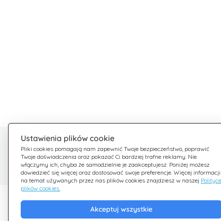
Ustawienia plików cookie
Potrzebujesz pomocy?
Pliki cookies pomagają nam zapewnić Twoje bezpieczeństwo, poprawić
Twoje doświadczenia oraz pokazać Ci bardziej trafne reklamy. Nie
Jesteśmy tu dla Ciebie
włączymy ich, chyba że samodzielnie je zaakceptujesz. Poniżej możesz
dowiedzieć się więcej oraz dostosować swoje preferencje. Więcej informacji
na temat używanych przez nas plików cookies znajdziesz w naszej
Polityc
plików cookies.
Odkryj Giftsy
Firma
Akceptuj wszystkie
Promocje
Zasady i warunki