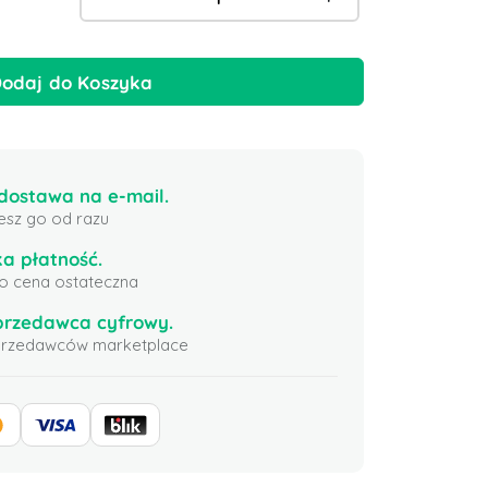
odaj do Koszyka
ostawa na e-mail.
esz go od razu
a płatność.
 to cena ostateczna
przedawca cyfrowy.
sprzedawców marketplace
layStation 5 USD
SKATE: 12000 SV Bucks
Halo Inf
Zjednoczone
(Xbox) Global
200 Bon