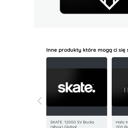
Inne produkty które mogą ci się
 PlayStation 5 USD
SKATE: 12000 SV Bucks
Halo I
y Zjednoczone
(Xbox) Global
200 B