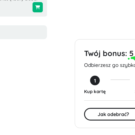
Global
$5.23
$4.99
Twój bonus:
5
Odbierzesz go szybko
1
Kup kartę
Jak odebrać?