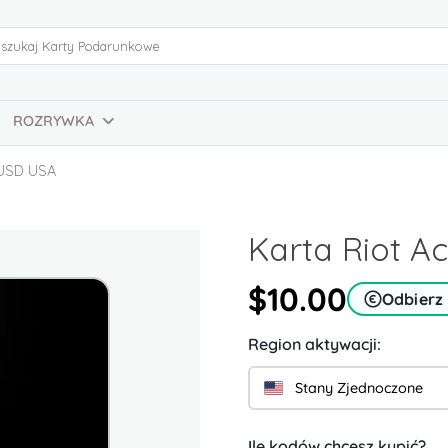
ROZRYWKA
 USD USA
Karta Riot A
$10.00
Odbierz
Region aktywacji:
Stany Zjednoczone
Ile kodów chcesz kupić?