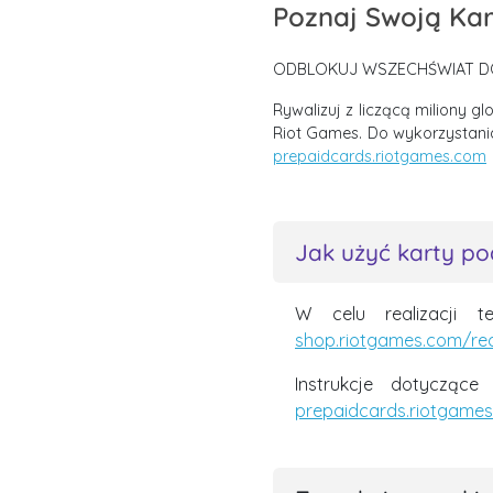
Poznaj Swoją Ka
ODBLOKUJ WSZECHŚWIAT D
Rywalizuj z liczącą miliony g
Riot Games. Do wykorzystani
prepaidcards.riotgames.com
Jak użyć karty p
W celu realizacji t
shop.riotgames.com/r
Instrukcje dotyczące
prepaidcards.riotgame