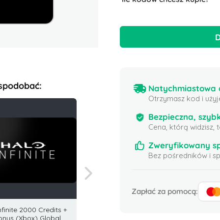
D
 spodobać:
Natychmiastowa d
Otrzymasz kod i użyj
Bezpieczna, szybk
Cena, którą widzisz,
Zweryfikowany s
Bez pośredników i 
Zapłać za pomocą:
nfinite 2000 Credits +
Marvel's Midnight Suns: 600
Karta P
onus (Xbox) Global
Eclipse Credits (Xbox)
Stany 