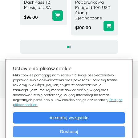
wa Star
DashPass 12
Podarunkowa
Podar
SD USA
Miesiące USA
Perigold 100 USD
Groupo
Stany
USA
$96.00
Zjednoczone
$50.00
$100.00
Ustawienia plików cookie
Potrzebujesz pomocy?
Centrum pomocy
Pliki cookies pomagają nam zapewnić Twoje bezpieczeństwo,
poprawić Twoje doświadczenia oraz pokazać Ci bardziej trafne
Sprawdź nasze FAQ
Jesteśmy tu dla Ciebie
reklamy. Nie włączymy ich, chyba że samodzielnie je
zaakceptujesz. Poniżej możesz dowiedzieć się więcej oraz
dostosować swoje preferencje. Więcej informacji na temat
używanych przez nas plików cookies znajdziesz w naszej
Polityce
plików cookies.
Odkryj Giftsy
Akceptuj wszystkie
Promocje
Cashback
Dostosuj