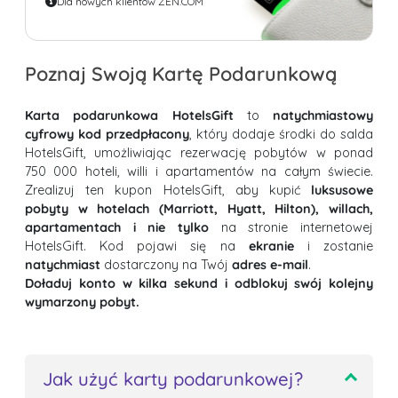
Dla nowych klientów ZEN.COM
Poznaj Swoją Kartę Podarunkową
Karta podarunkowa HotelsGift
to
natychmiastowy
cyfrowy kod przedpłacony
, który dodaje środki do salda
HotelsGift, umożliwiając rezerwację pobytów w ponad
750 000 hoteli, willi i apartamentów na całym świecie.
Zrealizuj ten kupon HotelsGift, aby kupić
luksusowe
pobyty w hotelach (Marriott, Hyatt, Hilton), willach,
apartamentach i nie tylko
na stronie internetowej
HotelsGift. Kod pojawi się na
ekranie
i zostanie
natychmiast
dostarczony na Twój
adres e-mail
.
Doładuj konto w kilka sekund i odblokuj swój kolejny
wymarzony pobyt.
Jak użyć karty podarunkowej?