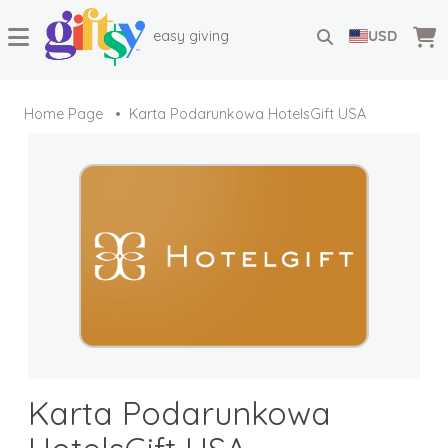
easy giving
USD
Home Page
Karta Podarunkowa HotelsGift USA
Karta Podarunkowa