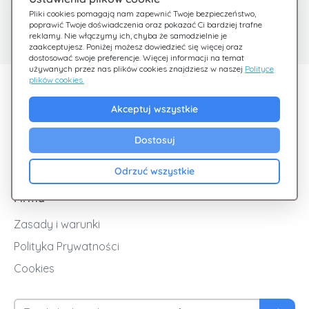
Potrzebujesz pomocy?
Centrum pomocy
Pliki cookies pomagają nam zapewnić Twoje bezpieczeństwo,
poprawić Twoje doświadczenia oraz pokazać Ci bardziej trafne
Sprawdź nasze FAQ
Jesteśmy tu dla Ciebie
reklamy. Nie włączymy ich, chyba że samodzielnie je
zaakceptujesz. Poniżej możesz dowiedzieć się więcej oraz
dostosować swoje preferencje. Więcej informacji na temat
używanych przez nas plików cookies znajdziesz w naszej
Polityce
plików cookies.
Odkryj Giftsy
Akceptuj wszystkie
Promocje
Cashback
Dostosuj
Blog
Odrzuć wszystkie
Firma
Zasady i warunki
Polityka Prywatności
Cookies