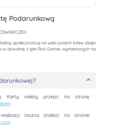
rtę Podarunkową
OŚWIADCZEŃ
lobalną społecznością na wielu polach bitew dzięki
a w dowolnej z gier Riot Games wymienionych na
odarunkowej?
ej Karty należy przejść na stronę:
edeem
 realizacji można znaleźć na stronie:
s.com