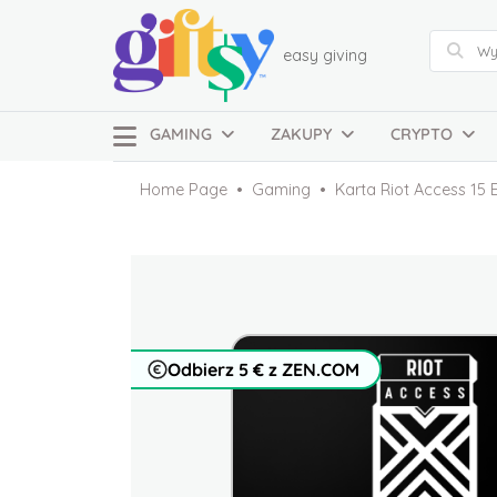
easy giving
GAMING
ZAKUPY
CRYPTO
Home Page
Gaming
Karta Riot Access 15
Odbierz 5 € z ZEN.COM