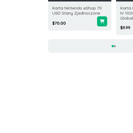
 Nintendo eShop 99
Karta Nintendo eShop 70
Karta
Stany Zjednoczone
USD Stany Zjednoczone
IV 100
Global
0
$70.00
$9.99