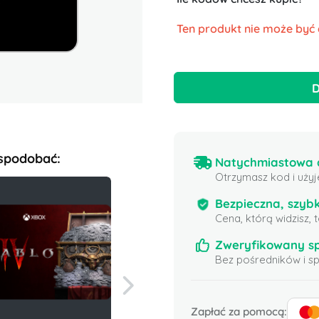
Ten produkt nie może być
D
 spodobać:
Natychmiastowa d
Otrzymasz kod i użyj
Bezpieczna, szybk
Cena, którą widzisz,
Zweryfikowany s
Bez pośredników i 
Zapłać za pomocą: