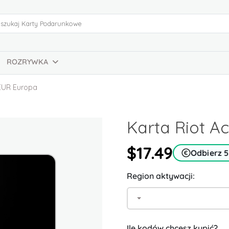
ROZRYWKA
 EUR Europa
Karta Riot A
$17.49
Odbierz 
Region aktywacji:
Ile kodów chcesz kupić?