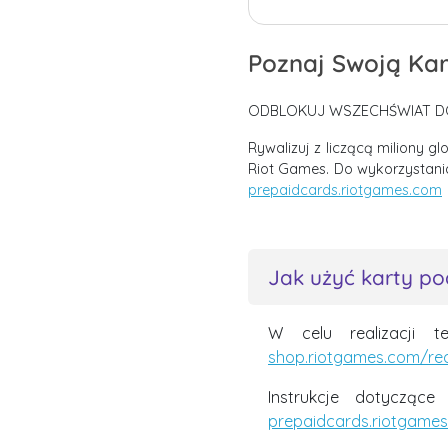
Poznaj Swoją Ka
ODBLOKUJ WSZECHŚWIAT D
Rywalizuj z liczącą miliony g
Riot Games. Do wykorzystani
prepaidcards.riotgames.com
Jak użyć karty p
W celu realizacji t
shop.riotgames.com/r
Instrukcje dotyczące
prepaidcards.riotgame