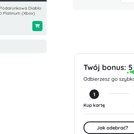
 Podarunkowa Diablo
Karta Riot Access 25 USD
Karta 
0 Platinum (Xbox)
USA
USD St
$25.00
$99.00
Twój bonus:
5
Odbierzesz go szybko
1
Kup kartę
Jak odebrać?