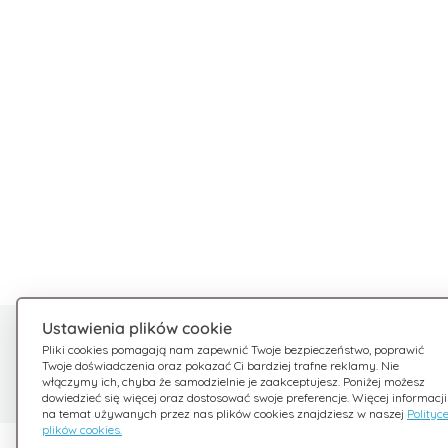
Ustawienia plików cookie
Potrzebujesz pomocy?
Pliki cookies pomagają nam zapewnić Twoje bezpieczeństwo, poprawić
Twoje doświadczenia oraz pokazać Ci bardziej trafne reklamy. Nie
Jesteśmy tu dla Ciebie
włączymy ich, chyba że samodzielnie je zaakceptujesz. Poniżej możesz
dowiedzieć się więcej oraz dostosować swoje preferencje. Więcej informacji
na temat używanych przez nas plików cookies znajdziesz w naszej
Polityc
plików cookies.