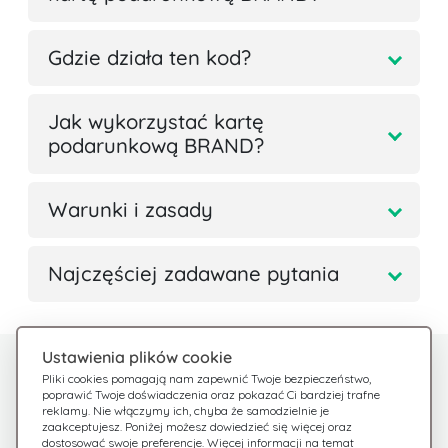
Gdzie działa ten kod?
Jak wykorzystać kartę
podarunkową BRAND?
Warunki i zasady
Najczęściej zadawane pytania
Ustawienia plików cookie
Potrzebujesz pomocy?
Centrum pomocy
Pliki cookies pomagają nam zapewnić Twoje bezpieczeństwo,
poprawić Twoje doświadczenia oraz pokazać Ci bardziej trafne
Sprawdź nasze FAQ
Jesteśmy tu dla Ciebie
reklamy. Nie włączymy ich, chyba że samodzielnie je
zaakceptujesz. Poniżej możesz dowiedzieć się więcej oraz
dostosować swoje preferencje. Więcej informacji na temat