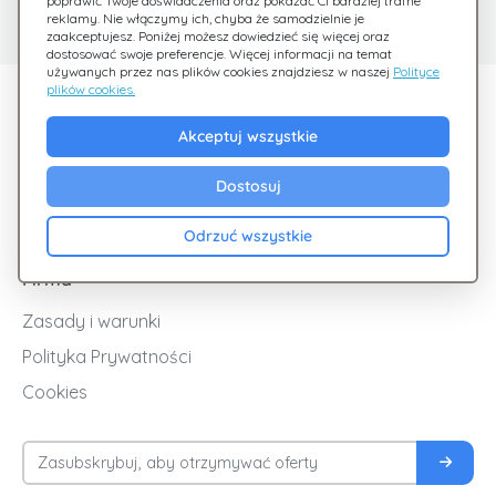
poprawić Twoje doświadczenia oraz pokazać Ci bardziej trafne
Sprawdź nasze FAQ
Jesteśmy tu dla Ciebie
reklamy. Nie włączymy ich, chyba że samodzielnie je
zaakceptujesz. Poniżej możesz dowiedzieć się więcej oraz
dostosować swoje preferencje. Więcej informacji na temat
używanych przez nas plików cookies znajdziesz w naszej
Polityce
plików cookies.
Odkryj Giftsy
Akceptuj wszystkie
Promocje
Cashback
Dostosuj
Blog
Odrzuć wszystkie
Firma
Zasady i warunki
Polityka Prywatności
Cookies