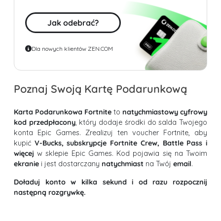
Jak odebrać?
Dla nowych klientów ZEN.COM
Poznaj Swoją Kartę Podarunkową
Karta Podarunkowa Fortnite
to
natychmiastowy cyfrowy
kod przedpłacony
, który dodaje środki do salda Twojego
konta Epic Games. Zrealizuj ten voucher Fortnite, aby
kupić
V-Bucks, subskrypcje Fortnite Crew, Battle Pass i
więcej
w sklepie Epic Games. Kod pojawia się na Twoim
ekranie
i jest dostarczany
natychmiast
na Twój
email
.
Doładuj konto w kilka sekund i od razu rozpocznij
następną rozgrywkę.