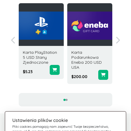
Karta PlayStation
Karta
Karta
owa
5 USD Stany
Podarunkowa
Podar
me 20
Zjednoczone
Eneba 200 USD
Diablo 
USA
Platinu
$5.23
Global
$200.00
$24.99
Ustawienia plików cookie
Potrzebujesz pomocy?
Centrum pomocy
Pliki cookies pomagają nam zapewnić Twoje bezpieczeństwo,